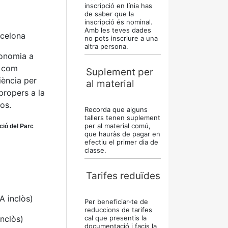
inscripció en línia has
de saber que la
inscripció és nominal.
Amb les teves dades
rcelona
no pots inscriure a una
altra persona.
ronomia a
s com
Suplement per
iència per
al material
propers a la
os.
Recorda que alguns
tallers tenen suplement
per al material comú,
ció del Parc
que hauràs de pagar en
efectiu el primer dia de
classe.
Tarifes reduïdes
A inclòs)
Per beneficiar-te de
reduccions de tarifes
inclòs)
cal que presentis la
documentació i facis la