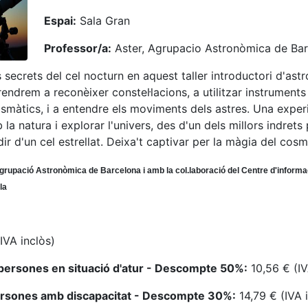
Espai:
Sala Gran
Professor/a:
Aster, Agrupacio Astronòmica de Ba
 secrets del cel nocturn en aquest taller introductori d'ast
rendrem a reconèixer constel·lacions, a utilitzar instrument
rismàtics, i a entendre els moviments dels astres. Una exper
la natura i explorar l'univers, des d'un dels millors indrets 
dir d'un cel estrellat. Deixa't captivar per la màgia del cosm
grupació Astronòmica de Barcelona i amb la col.laboració del Centre d'informa
la
IVA inclòs)
persones en situació d'atur - Descompte 50%:
10,56 € (IV
ersones amb discapacitat - Descompte 30%:
14,79 € (IVA 