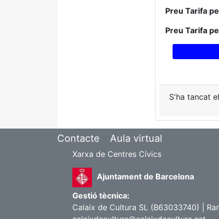
Preu Tarifa p
Preu Tarifa p
S'ha tancat e
Contacte
Aula virtual
Xarxa de Centres Cívics
Ajuntament de Barcelona
Gestió tècnica:
Calaix de Cultura SL (B63033740) | Ra