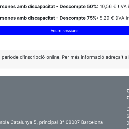
ersones amb discapacitat - Descompte 50%:
10,56 € (IVA 
ersones amb discapacitat - Descompte 75%:
5,29 € (IVA i
Veure sessions
l període d'inscripció online. Per més informació adreça't a
C
C
6
mbla Catalunya 5, principal 3ª 08007 Barcelona
0