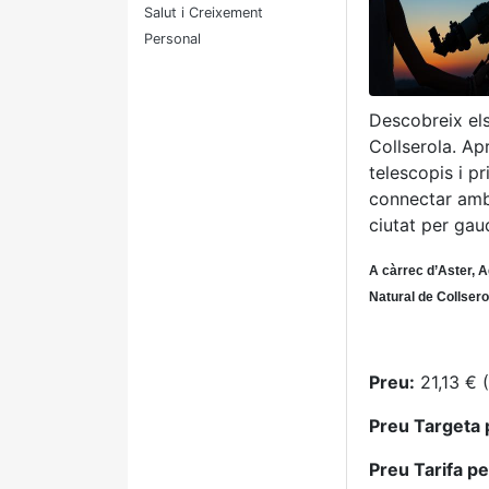
Salut i Creixement
Personal
Descobreix els
Collserola. Ap
telescopis i p
connectar amb 
ciutat per gau
A càrrec d’Aster, A
Natural de Collsero
Preu:
21,13 € (
Preu Targeta 
Preu Tarifa p